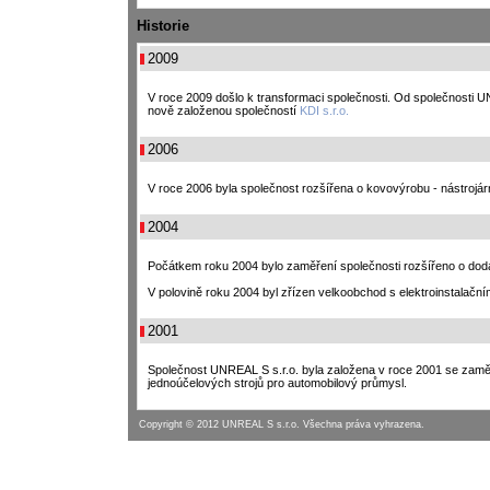
Historie
2009
V roce 2009 došlo k transformaci společnosti. Od společnosti 
nově založenou společností
KDI s.r.o.
2006
V roce 2006 byla společnost rozšířena o kovovýrobu - nástrojár
2004
Počátkem roku 2004 bylo zaměření společnosti rozšířeno o dodá
V polovině roku 2004 byl zřízen velkoobchod s elektroinstalačn
2001
Společnost UNREAL S s.r.o. byla založena v roce 2001 se zaměř
jednoúčelových strojů pro automobilový průmysl.
Copyright © 2012 UNREAL S s.r.o. Všechna práva vyhrazena.