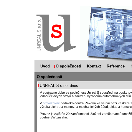
Úvod
O společnosti
Kontakt
Reference
O společnosti
UNREAL S s.r.o. dnes
V současné době se společnost Unreal S soustředí na poskytov
jednoúčelových strojů a zařízení výrobcům automobilových dílů.
V
provozovně
nedaleko centra Rakovníka se nachází veškeré zá
výroba elektro a montovna mechanických částí, sklad a konstruk
Provoz je zajištěn 20 zaměstnanci. Složení zaměstnanců umožňuj
včetně SW zásahů.